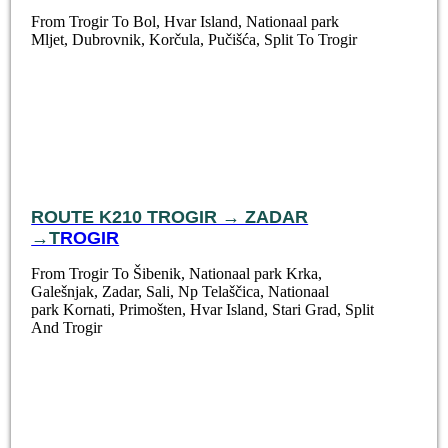
From Trogir To Bol, Hvar Island, Nationaal park
Mljet, Dubrovnik, Korčula, Pučišća, Split To Trogir
ROUTE K210 TROGIR → ZADAR
→T
ROGIR
From Trogir To Šibenik, Nationaal park Krka,
Galešnjak, Zadar, Sali, Np Telaščica, Nationaal
park Kornati, Primošten, Hvar Island, Stari Grad, Split
And Trogir