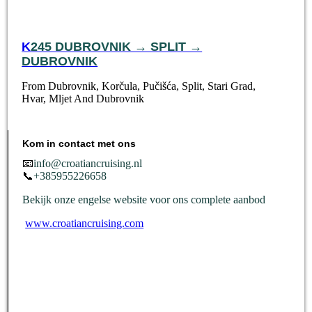
K
245 DUBROVNIK → SPLIT →
DUBROVNIK
From Dubrovnik, Korčula, Pučišća, Split, Stari Grad,
Hvar, Mljet And Dubrovnik
Kom in contact met ons
📧
info@croatiancruising.nl
📞
+385955226658
Bekijk onze engelse website voor ons complete aanbod
www.croatiancruising.com